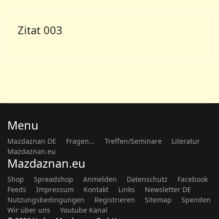
Zitat 003
Menu
Mazdaznan DE
Fragen...
Treffen/Seminare
Literatur
Mazdaznan.eu
Mazdaznan.eu
Shop
Spreadshop
Anmelden
Datenschutz
Facebook
Feeds
Impressum
Kontakt
Links
Newsletter DE
Nutzungsbedingungen
Registrieren
Sitemap
Spenden
Wir über uns
Youtube Kanal