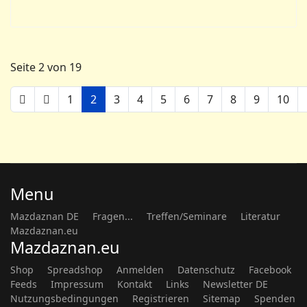
Seite 2 von 19
1
2
3
4
5
6
7
8
9
10
Menu
Mazdaznan DE
Fragen...
Treffen/Seminare
Literatur
Mazdaznan.eu
Mazdaznan.eu
Shop
Spreadshop
Anmelden
Datenschutz
Facebook
Feeds
Impressum
Kontakt
Links
Newsletter DE
Nutzungsbedingungen
Registrieren
Sitemap
Spenden