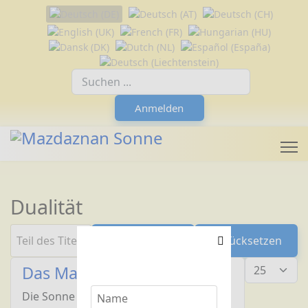
Sprache auswählen
Suchfeld
Anmelden
Dualität
Teil des Titels eingeben
Filter
Zurücksetzen
Anzeige #
Das Mazdaznan-Symbol
Die Sonne der Mazdaznan-Lehre ist ein