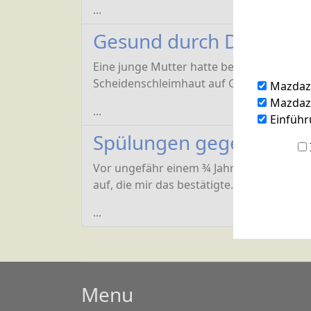
...
Gesund durch Darm- un
Eine junge Mutter hatte bei ihrer letzt
Scheidenschleimhaut auf Gebärmutterhals
Mazdaz
Mazdazn
...
Einführ
Spülungen gegen Schei
Vor ungefähr einem ¾ Jahr hatte ich den 
auf, die mir das bestätigte. „Wunderbar“, 
...
Menu