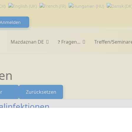
Anmelden
Mazdaznan DE
Fragen...
Treffen/Seminar
en
er
Zurücksetzen
alinfektionen
n Erfolgserlebnis berichten. Es verwundert mich jedes Mal
kann. Jetzt habe ich