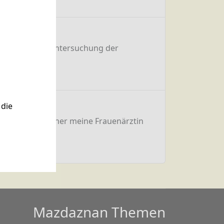
es Pap-Tests (Untersuchung der
die
n und suchte daher meine Frauenärztin
Mazdaznan Themen