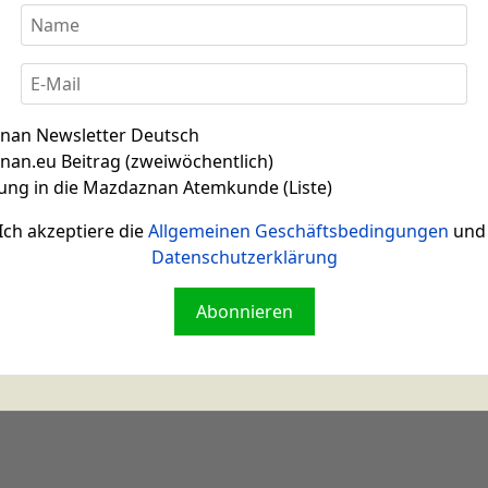
d Vaginal-Spülungen
en Untersuchung beim Gynäkologen einen positiven Befund d
krebs) erhalten. Sie war
nan Newsletter Deutsch
an.eu Beitrag (zweiwöchentlich)
ung in die Mazdaznan Atemkunde (Liste)
denpilze
Ich akzeptiere die
Allgemeinen Geschäftsbedingungen
und 
Datenschutzerklärung
Verdacht, daß sich bei mir Scheidenpilze eingenistet hätte
dachte ich bei
Abonnieren