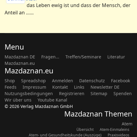
das Leben ewig ist und dass der Mensch, der
Anteil an …...
Menu
Mazdaznan DE
Fragen...
Treffen/Seminare
Literatur
Mazdaznan.eu
Mazdaznan.eu
Shop
Spreadshop
Anmelden
Datenschutz
Facebook
Feeds
Impressum
Kontakt
Links
Newsletter DE
Nutzungsbedingungen
Registrieren
Sitemap
Spenden
Wir über uns
Youtube Kanal
© 2026 Verlag Mazdaznan GmbH
Mazdaznan Themen
Atem
Übersicht
Atem-Einmaleins
Atem- und Gesundheitskunde (Auszüge)
Praxisvideos