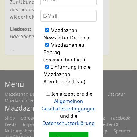
Zur Übung wird oft nur die erste Zeile
des Liedes gesungen und 4 x
wiederholt.
Liedtext:
Mazdaznan
Hab’ Sonne im Herzen
Newsletter Deutsch
Mazdaznan.eu
...
Beitrag
(zweiwöchentlich)
Einführung in die
Mazdaznan
Atemkunde (Liste)
Menu
Ich akzeptiere die
Mazdaznan DE
Fragen...
Treffen/Seminare
Literatur
Mazdaznan.eu
Allgemeinen
Mazdaznan.eu
Geschäftsbedingungen
und die
Shop
Spreadshop
Anmelden
Datenschutz
Facebook
Datenschutzerklärung
Feeds
Impressum
Kontakt
Links
Newsletter DE
Nutzungsbedingungen
Registrieren
Sitemap
Spenden