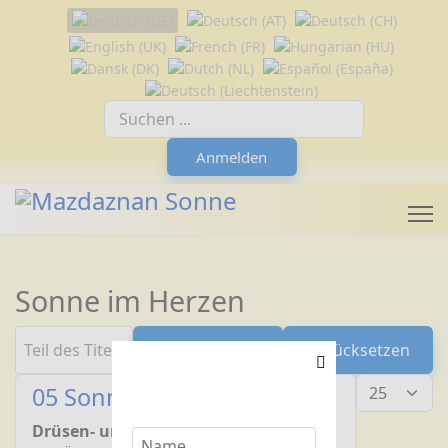
Sprache auswählen
Suchfeld
Anmelden
Sonne im Herzen
Teil des Titels eingeben
Filter
Zurücksetzen
Anzeige #
05 Sonne im Herzen
Drüsen- und Harmonieübung: