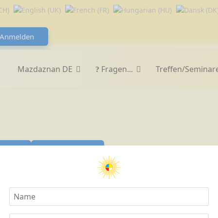
Anmelden
Mazdaznan DE
Fragen...
Treffen/Seminar
er
Zurücksetzen
il des Getreides, der dem Menschen bei der Verdauung vo
Krankheiten bis hin