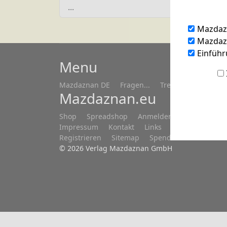
...
Mazdaz
Mazdazn
Einführ
Menu
Mazdaznan DE
Fragen...
Treffen/Seminare
Mazdaznan.eu
Shop
Spreadshop
Anmelden
Datenschutz
Impressum
Kontakt
Links
Newsletter DE
Registrieren
Sitemap
Spenden
Wir über 
© 2026 Verlag Mazdaznan GmbH