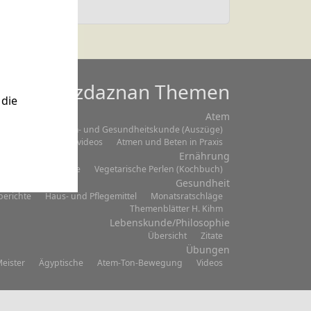
Mazdaznan Themen
die
Atem
Einmaleins
Atem- und Gesundheitskunde (Auszüge)
Praxisvideos
Atmen und Beten in Praxis
Ernährung
bersicht
Rezepte
Vegetarische Perlen (Kochbuch)
Gesundheit
berichte
Haus- und Pflegemittel
Monatsratschläge
Themenblätter H. Kihm
Lebenskunde/Philosophie
Übersicht
Zitate
Übungen
eister
Ägyptische
Atem-Ton-Bewegung
Videos