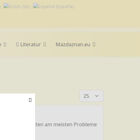
e
Literatur
Mazdaznan.eu
Anzeige #
n Getreideprodukten am meisten Probleme