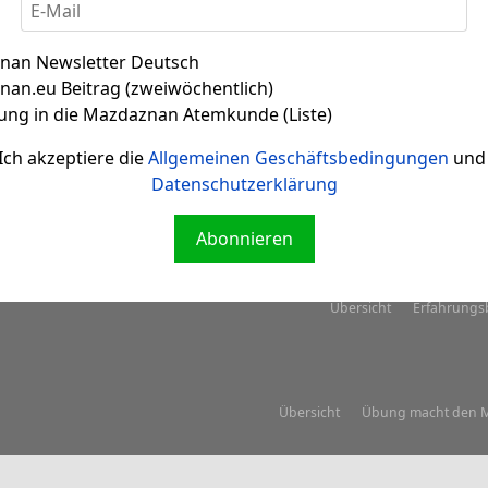
nan Newsletter Deutsch
an.eu Beitrag (zweiwöchentlich)
ung in die Mazdaznan Atemkunde (Liste)
Ich akzeptiere die
Allgemeinen Geschäftsbedingungen
und 
Literatur
Mazdaznan.eu
Datenschutzerklärung
Übersicht
Atem-
Abonnieren
Avesta im Lied
Facebook
Feeds
Übersicht
Ü
Nutzungsbedingungen
uns
Youtube Kanal
Übersicht
Erfahrungs
Übersicht
Übung macht den M