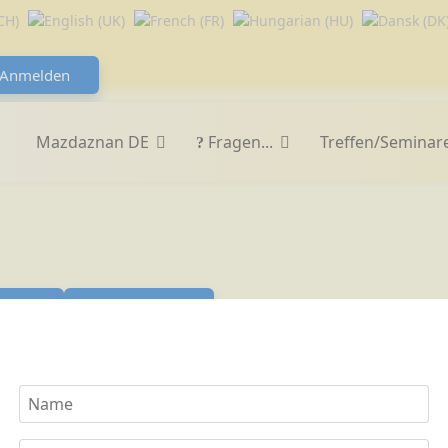
Anmelden
Mazdaznan DE
Fragen...
Treffen/Seminar
er
Zurücksetzen
en Jahreszeit passt
Bratapfel, der Geschmack und der Duft nach Zimt ist in der