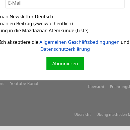
nan Newsletter Deutsch
an.eu Beitrag (zweiwöchentlich)
ung in die Mazdaznan Atemkunde (Liste)
Ich akzeptiere die
Allgemeinen Geschäftsbedingungen
und 
Datenschutzerklärung
Literatur
Mazdaznan.eu
Übersicht
Atem-
Abonnieren
Avesta im Lied
Facebook
Feeds
Übersicht
Ü
Nutzungsbedingungen
uns
Youtube Kanal
Übersicht
Erfahrungs
Übersicht
Übung macht den M