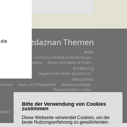
Mazdaznan Themen
die
Atem
Einmaleins
Atem- und Gesundheitskunde (Auszüge)
Praxisvideos
Atmen und Beten in Praxis
Ernährung
bersicht
Rezepte
Vegetarische Perlen (Kochbuch)
Gesundheit
berichte
Haus- und Pflegemittel
Monatsratschläge
Themenblätter H. Kihm
Lebenskunde/Philosophie
Übersicht
Zitate
Bitte der Verwendung von Cookies
Übungen
zustimmen
eister
Ägyptische
Atem-Ton-Bewegung
Videos
Diese Webseite verwendet Cookies, um die
beste Nutzungserfahrung zu gewährleisten.