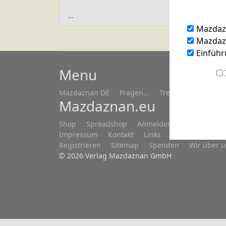
...
Mazdaz
Mazdazn
Einführ
Menu
Mazdaznan DE
Fragen...
Treffen/Seminare
Mazdaznan.eu
Shop
Spreadshop
Anmelden
Datenschutz
Impressum
Kontakt
Links
Newsletter DE
Registrieren
Sitemap
Spenden
Wir über 
© 2026 Verlag Mazdaznan GmbH