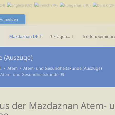
Anmelden
Mazdaznan DE
Fragen...
Treffen/Seminar
 (Auszüge)
E
Atem
Atem- und Gesundheitskunde (Auszüge)
 Atem- und Gesundheitskunde 09
aus der Mazdaznan Atem- 