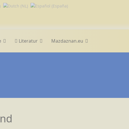
e
Literatur
Mazdaznan.eu
und