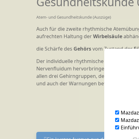
Gesundheitskunde 
Atem- und Gesundheitskunde (Auszüge)
Auch für die zweite rhythmische Atemübung
aufrechten Haltung der
Wirbelsäule
abhängt
die Schärfe des
Gehörs
vom Zustand der
F
Der individuelle rhythmische Atem wirkt u
Nervenfluidum hervorbringen, das die
Sch
allen drei Gehirngruppen, der
intellektuel
und auch der Warnungen bewusst, die die ge
Mazdaz
Mazdazn
Einführ