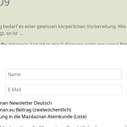
09
 bedarf es einer gewissen körperlichen Vorbereitung. Wie
, so ist ...
üße
abhängig. Sobald in den Fußnerven nicht genügend
El
nmittelbar harmonisierend oder
ausgleichend
auf
die
Nerv
wingungen
in
den
Gehirnzellen
steigert und die Intellige
len
, der
spirituellen
und der
materiellen
. Infolgedessen w
istige oder abstrakte Seite unseres Wesens durch die leise
Aus d
Das ged
nan Newsletter Deutsch
an.eu Beitrag (zweiwöchentlich)
ung in die Mazdaznan Atemkunde (Liste)