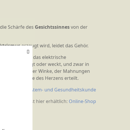
 die Schärfe des
Gesichtssinnes
von der
ektrismus
erzeugt wird, leidet das Gehör.
enzentren
, die das elektrische
nzen darin anregt oder weckt, und zwar in
erden wir uns der Winke, der Mahnungen
 sanfte Stimme des Herzens erteilt.
er
Mazdaznan Atem- und Gesundheitskunde
ruckte Buch ist hier erhältlich:
Online-Shop