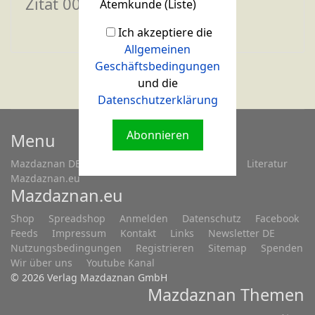
Zitat 003
Atemkunde (Liste)
Ich akzeptiere die
Allgemeinen
Geschäftsbedingungen
und die
Datenschutzerklärung
Abonnieren
Menu
Mazdaznan DE
Fragen...
Treffen/Seminare
Literatur
Mazdaznan.eu
Mazdaznan.eu
Shop
Spreadshop
Anmelden
Datenschutz
Facebook
Feeds
Impressum
Kontakt
Links
Newsletter DE
Nutzungsbedingungen
Registrieren
Sitemap
Spenden
Wir über uns
Youtube Kanal
© 2026 Verlag Mazdaznan GmbH
Mazdaznan Themen