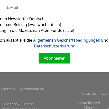
nan Newsletter Deutsch
an.eu Beitrag (zweiwöchentlich)
ung in die Mazdaznan Atemkunde (Liste)
Zitat 002
Ich akzeptiere die
Allgemeinen Geschäftsbedingungen
und 
Datenschutzerklärung
Abonnieren
Literatur
Mazdaznan.eu
Übersicht
Atem-
Avesta im Lied
Facebook
Feeds
Übersicht
Ü