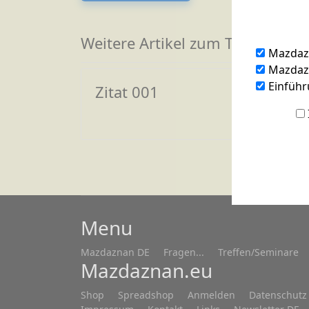
Weitere Artikel zum Thema
Mazdaz
Mazdazn
Einführ
Zitat 001
Menu
Mazdaznan DE
Fragen...
Treffen/Seminare
Mazdaznan.eu
Shop
Spreadshop
Anmelden
Datenschutz