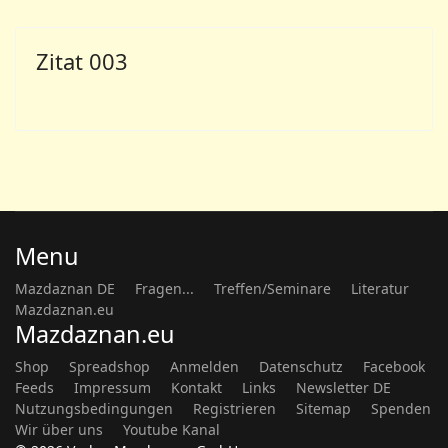
Zitat 003
Menu
Mazdaznan DE
Fragen...
Treffen/Seminare
Literatur
Mazdaznan.eu
Mazdaznan.eu
Shop
Spreadshop
Anmelden
Datenschutz
Facebook
Feeds
Impressum
Kontakt
Links
Newsletter DE
Nutzungsbedingungen
Registrieren
Sitemap
Spenden
Wir über uns
Youtube Kanal