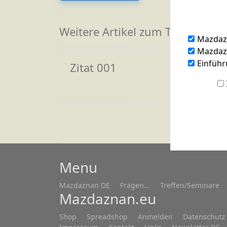
Weitere Artikel zum Thema
Mazdaz
Mazdazn
Einführ
Zitat 001
Menu
Mazdaznan DE
Fragen...
Treffen/Seminare
Mazdaznan.eu
Shop
Spreadshop
Anmelden
Datenschutz