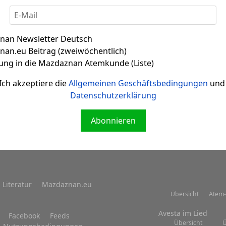
nan Newsletter Deutsch
an.eu Beitrag (zweiwöchentlich)
ung in die Mazdaznan Atemkunde (Liste)
Zitat 002
Ich akzeptiere die
Allgemeinen Geschäftsbedingungen
und 
Datenschutzerklärung
Abonnieren
Literatur
Mazdaznan.eu
Übersicht
Atem-
Avesta im Lied
Facebook
Feeds
Übersicht
Ü