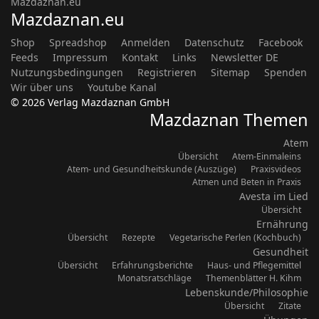
Mazdaznan.eu
Mazdaznan.eu
Shop
Spreadshop
Anmelden
Datenschutz
Facebook
Feeds
Impressum
Kontakt
Links
Newsletter DE
Nutzungsbedingungen
Registrieren
Sitemap
Spenden
Wir über uns
Youtube Kanal
© 2026 Verlag Mazdaznan GmbH
Mazdaznan Themen
Atem
Übersicht
Atem-Einmaleins
Atem- und Gesundheitskunde (Auszüge)
Praxisvideos
Atmen und Beten in Praxis
Avesta im Lied
Übersicht
Ernährung
Übersicht
Rezepte
Vegetarische Perlen (Kochbuch)
Gesundheit
Übersicht
Erfahrungsberichte
Haus- und Pflegemittel
Monatsratschläge
Themenblätter H. Kihm
Lebenskunde/Philosophie
Übersicht
Zitate