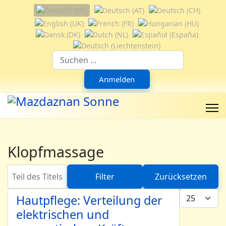
Sprache auswählen
Suchfeld
Anmelden
Klopfmassage
Teil des Titels eingeben
Filter
Zurücksetzen
Anzeige #
Hautpflege: Verteilung der
elektrischen und