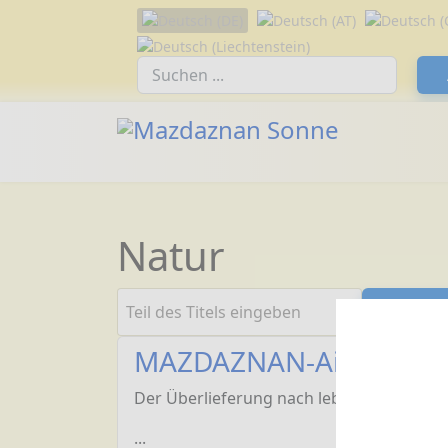
Sprache auswählen
Suchfeld
Natur
Teil des Titels eingeben
Filt
MAZDAZNAN-Ainyahita i
Der Überlieferung nach lebte
Ainyahita
a
...