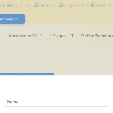
Anmelden
Mazdaznan DE
Fragen...
Treffen/Seminar
er
Zurücksetzen
n 23 Perlen
ls eine liebliche Jungfrau in
Ost-Iran
oder im südlichen Tibe