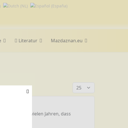
e
Literatur
Mazdaznan.eu
Anzeige #
tanien vor so vielen Jahren, dass