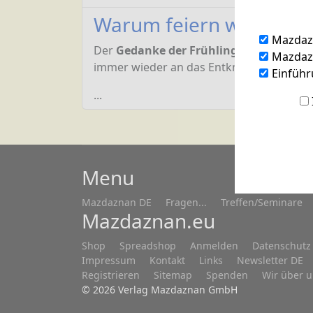
Warum feiern wir Oster
Mazdaz
Der
Gedanke der Frühlingszeit,
des Ber
Mazdazn
immer wieder an das Entknospen und
Einführ
...
Menu
Mazdaznan DE
Fragen...
Treffen/Seminare
Mazdaznan.eu
Shop
Spreadshop
Anmelden
Datenschutz
Impressum
Kontakt
Links
Newsletter DE
Registrieren
Sitemap
Spenden
Wir über 
© 2026 Verlag Mazdaznan GmbH