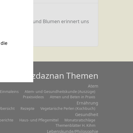
en der Blüten und Blumen erinnert uns
die
Mazdaznan Themen
Atem
Einmaleins
Atem- und Gesundheitskunde (Auszüge)
Praxisvideos
Atmen und Beten in Praxis
Ernährung
bersicht
Rezepte
Vegetarische Perlen (Kochbuch)
Gesundheit
berichte
Haus- und Pflegemittel
Monatsratschläge
Themenblätter H. Kihm
Lebenskunde/Philosophie