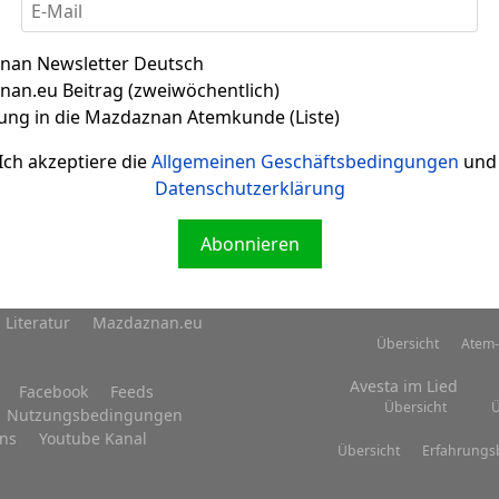
n?
nan Newsletter Deutsch
stens der Knospen und der Samenspelzen, das Hervorkomm
an.eu Beitrag (zweiwöchentlich)
ung in die Mazdaznan Atemkunde (Liste)
Ich akzeptiere die
Allgemeinen Geschäftsbedingungen
und 
Datenschutzerklärung
Abonnieren
Literatur
Mazdaznan.eu
Übersicht
Atem-
Avesta im Lied
Facebook
Feeds
Übersicht
Ü
Nutzungsbedingungen
uns
Youtube Kanal
Übersicht
Erfahrungs