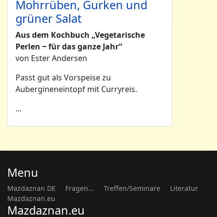
Mohrrüben, Gurken und
grüner Salat
Aus dem Kochbuch „Vegetarische
Perlen ‒ für das ganze Jahr“
von Ester Andersen
Passt gut als Vorspeise zu
Aubergineneintopf mit Curryreis.
...
Menu
Mazdaznan DE
Fragen...
Treffen/Seminare
Literatur
Mazdaznan.eu
Mazdaznan.eu