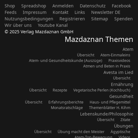
Shop
Spreadshop
Anmelden
Datenschutz
Facebook
Feeds
Impressum
Kontakt
Links
Newsletter DE
Nutzungsbedingungen
Registrieren
Sitemap
Spenden
Wir über uns
Youtube Kanal
© 2025 Verlag Mazdaznan GmbH
Mazdaznan Themen
Atem
Übersicht
Atem-Einmaleins
Atem- und Gesundheitskunde (Auszüge)
Praxisvideos
Atmen und Beten in Praxis
Avesta im Lied
Übersicht
Ernährung
Übersicht
Rezepte
Vegetarische Perlen (Kochbuch)
Gesundheit
Übersicht
Erfahrungsberichte
Haus- und Pflegemittel
Monatsratschläge
Themenblätter H. Kihm
Lebenskunde/Philosophie
Übersicht
Zitate
Übungen
Übersicht
Übung macht den Meister
Ägyptische
Atem-Ton-Bewegung
Videos