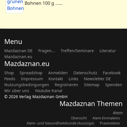
Bohnen 100 g …...
Menu
Mazdaznan DE
Fragen...
Treffen/Seminare
Literatur
Mazdaznan.eu
Mazdaznan.eu
Shop
Spreadshop
Anmelden
Datenschutz
Facebook
Feeds
Impressum
Kontakt
Links
Newsletter DE
Nutzungsbedingungen
Registrieren
Sitemap
Spenden
Wir über uns
Youtube Kanal
© 2026 Verlag Mazdaznan GmbH
Mazdaznan Themen
Atem
Übersicht
Atem-Einmaleins
Atem- und Gesundheitskunde (Auszüge)
Praxisvideos