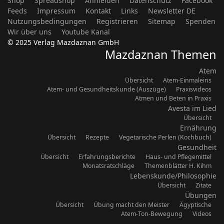
Shop
Spreadshop
Anmelden
Datenschutz
Facebook
Feeds
Impressum
Kontakt
Links
Newsletter DE
Nutzungsbedingungen
Registrieren
Sitemap
Spenden
Wir über uns
Youtube Kanal
© 2025 Verlag Mazdaznan GmbH
Mazdaznan Themen
Atem
Übersicht
Atem-Einmaleins
Atem- und Gesundheitskunde (Auszüge)
Praxisvideos
Atmen und Beten in Praxis
Avesta im Lied
Übersicht
Ernährung
Übersicht
Rezepte
Vegetarische Perlen (Kochbuch)
Gesundheit
Übersicht
Erfahrungsberichte
Haus- und Pflegemittel
Monatsratschläge
Themenblätter H. Kihm
Lebenskunde/Philosophie
Übersicht
Zitate
Übungen
Übersicht
Übung macht den Meister
Ägyptische
Atem-Ton-Bewegung
Videos