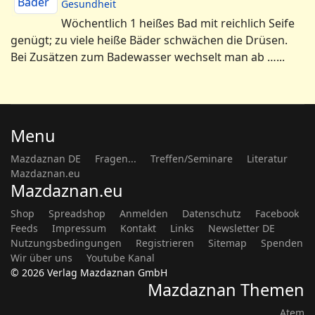
Gesundheit
Wöchentlich 1 heißes Bad mit reichlich Seife
genügt; zu viele heiße Bäder schwächen die Drüsen.
Bei Zusätzen zum Badewasser wechselt man ab …...
Menu
Mazdaznan DE
Fragen...
Treffen/Seminare
Literatur
Mazdaznan.eu
Mazdaznan.eu
Shop
Spreadshop
Anmelden
Datenschutz
Facebook
Feeds
Impressum
Kontakt
Links
Newsletter DE
Nutzungsbedingungen
Registrieren
Sitemap
Spenden
Wir über uns
Youtube Kanal
© 2026 Verlag Mazdaznan GmbH
Mazdaznan Themen
Atem