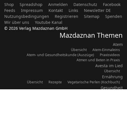
Shop
Spreadshop
Anmelden
Datenschutz
Facebook
Feeds
Impressum
Kontakt
Links
Newsletter DE
Nutzungsbedingungen
Registrieren
Sitemap
Spenden
Wir über uns
Youtube Kanal
© 2026 Verlag Mazdaznan GmbH
Mazdaznan Themen
Atem
Übersicht
Atem-Einmaleins
Atem- und Gesundheitskunde (Auszüge)
Praxisvideos
Atmen und Beten in Praxis
Avesta im Lied
Übersicht
Ernährung
Übersicht
Rezepte
Vegetarische Perlen (Kochbuch)
Gesundheit
Übersicht
Erfahrungsberichte
Haus- und Pflegemittel
Monatsratschläge
Themenblätter H. Kihm
Lebenskunde/Philosophie
Übersicht
Zitate
Übungen
Übersicht
Übung macht den Meister
Ägyptische
Atem-Ton-Bewegung
Videos