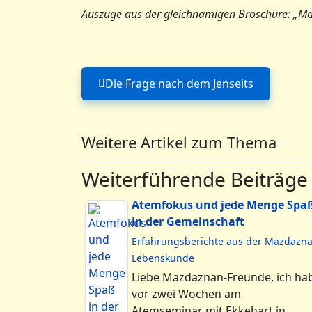
Auszüge aus der gleichnamigen Broschüre: „Maz
Die Frage nach dem Jenseits
Vorheriger Beitrag: Die F
Weitere Artikel zum Thema
Weiterführende Beiträge
Atemfokus und jede Menge Spa
in der Gemeinschaft
Erfahrungsberichte aus der Mazdazn
Lebenskunde
Liebe Mazdaznan-Freunde, ich ha
vor zwei Wochen am
Atemseminar mit Ekkehart in