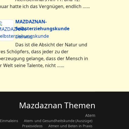
nuar hatte ich das Vergnügen, endlich …...
MAZDAZNAN-
Selbsterziehungskunde
Literatur
Das ist die Absicht der Natur und
res Schöpfers, dass jeder zu der
erzeugung gelange, dass der Mensch in
r Welt seine Talente, nicht …...
Mazdaznan Themen
Atem
Einmaleins
Atem- und Gesundheitskunde (Auszüge)
Praxisvideos
Atmen und Beten in Praxis