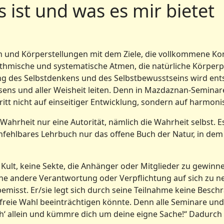
ist und was es mir bietet
 und Körperstellungen mit dem Ziele, die vollkommene Kon
hythmische und systematische Atmen, die natürliche Körpe
ung des Selbstdenkens und des Selbstbewusstseins wird en
issens und aller Weisheit leiten. Denn in Mazdaznan-Semina
hritt nicht auf einseitiger Entwicklung, sondern auf harmon
ahrheit nur eine Autorität, nämlich die Wahrheit selbst. Es
ehlbares Lehrbuch nur das offene Buch der Natur, in dem a
 Kult, keine Sekte, die Anhänger oder Mitglieder zu gewin
e andere Verantwortung oder Verpflichtung auf sich zu neh
emisst. Er/sie legt sich durch seine Teilnahme keine Besch
 freie Wahl beeinträchtigen könnte. Denn alle Seminare und
teh‘ allein und kümmre dich um deine eigne Sache!“ Dadur