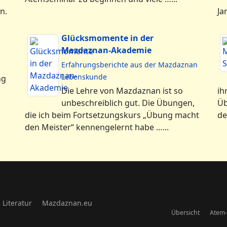
n.
Ja
Glücksmomente in der
Mazdaznan-Akademie
Erfahrungsberichte aus der Mazdaznan
Lebenskunde
ng
Die Lehre von Mazdaznan ist so
ih
unbeschreiblich gut. Die Übungen,
Üb
die ich beim Fortsetzungskurs „Übung macht
de
den Meister“ kennengelernt habe …...
Literatur
Mazdaznan.eu
Übersicht
Atem-