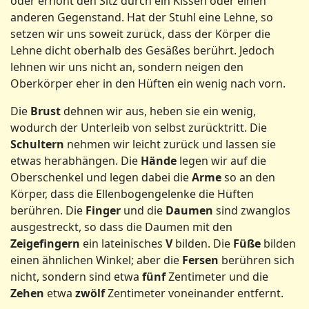
oder erhöht den Sitz durch ein Kissen oder einen
anderen Gegenstand. Hat der Stuhl eine Lehne, so
setzen wir uns soweit zurück, dass der Körper die
Lehne dicht oberhalb des Gesäßes berührt. Jedoch
lehnen wir uns nicht an, sondern neigen den
Oberkörper eher in den Hüften ein wenig nach vorn.
Die
Brust
dehnen wir aus, heben sie ein wenig,
wodurch der Unterleib von selbst zurücktritt. Die
Schultern
nehmen wir leicht zurück und lassen sie
etwas herabhängen. Die
Hände
legen wir auf die
Oberschenkel und legen dabei die
Arme
so an den
Körper, dass die Ellenbogengelenke die Hüften
berühren. Die
Finger
und die
Daumen
sind zwanglos
ausgestreckt, so dass die Daumen mit den
Zeigefingern
ein lateinisches
V
bilden. Die
Füße
bilden
einen ähnlichen Winkel; aber die
Fersen
berühren sich
nicht, sondern sind etwa
fünf
Zentimeter und die
Zehen
etwa
zwölf
Zentimeter voneinander entfernt.