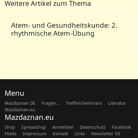
Weitere Artikel zum Thema
Atem- und Gesundheitskunde: 2.
rhythmische Atem-Übung
Menu
Mazdaznan DE
Fragen...
Treffen/Seminare
Literatur
Mazdaznan.eu
Mazdaznan.eu
Shop
Spreadshop
Anmelden
Datenschutz
Facebook
Feeds
Impressum
Kontakt
Links
Newsletter DE