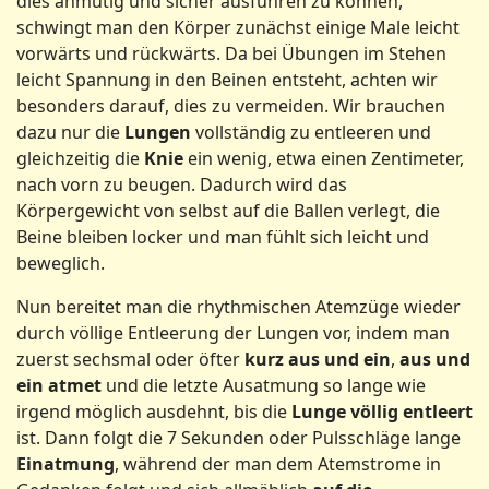
dies anmutig und sicher ausführen zu können,
schwingt man den Körper zunächst einige Male leicht
vorwärts und rückwärts. Da bei Übungen im Stehen
leicht Spannung in den Beinen entsteht, achten wir
besonders darauf, dies zu vermeiden. Wir brauchen
dazu nur die
Lungen
vollständig zu entleeren und
gleichzeitig die
Knie
ein wenig, etwa einen Zentimeter,
nach vorn zu beugen. Dadurch wird das
Körpergewicht von selbst auf die Ballen verlegt, die
Beine bleiben locker und man fühlt sich leicht und
beweglich.
Nun bereitet man die rhythmischen Atemzüge wieder
durch völlige Entleerung der Lungen vor, indem man
zuerst sechsmal oder öfter
kurz
aus
und
ein
,
aus
und
ein
atmet
und die letzte Ausatmung so lange wie
irgend möglich ausdehnt, bis die
Lunge
völlig
entleert
ist. Dann folgt die 7 Sekunden oder Pulsschläge lange
Einatmung
, während der man dem Atemstrome in