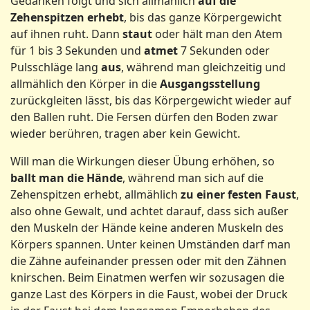
Gedanken folgt und sich allmählich
auf
die
Zehenspitzen
erhebt
, bis das ganze Körpergewicht
auf ihnen ruht. Dann
staut
oder hält man den Atem
für 1 bis 3 Sekunden und
atmet
7 Sekunden oder
Pulsschläge lang
aus
, während man gleichzeitig und
allmählich den Körper in die
Ausgangsstellung
zurückgleiten lässt, bis das Körpergewicht wieder auf
den Ballen ruht. Die Fersen dürfen den Boden zwar
wieder berühren, tragen aber kein Gewicht.
Will man die Wirkungen dieser Übung erhöhen, so
ballt
man
die
Hände
, während man sich auf die
Zehenspitzen erhebt, allmählich
zu
einer
festen
Faust
,
also ohne Gewalt, und achtet darauf, dass sich außer
den Muskeln der Hände keine anderen Muskeln des
Körpers spannen. Unter keinen Umständen darf man
die Zähne aufeinander pressen oder mit den Zähnen
knirschen. Beim Einatmen werfen wir sozusagen die
ganze Last des Körpers in die Faust, wobei der Druck