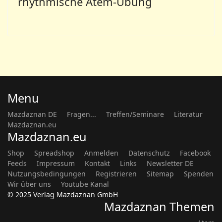
rhythmische Atem-Übung
Menu
Mazdaznan DE
Fragen...
Treffen/Seminare
Literatur
Mazdaznan.eu
Mazdaznan.eu
Shop
Spreadshop
Anmelden
Datenschutz
Facebook
Feeds
Impressum
Kontakt
Links
Newsletter DE
Nutzungsbedingungen
Registrieren
Sitemap
Spenden
Wir über uns
Youtube Kanal
© 2025 Verlag Mazdaznan GmbH
Mazdaznan Themen