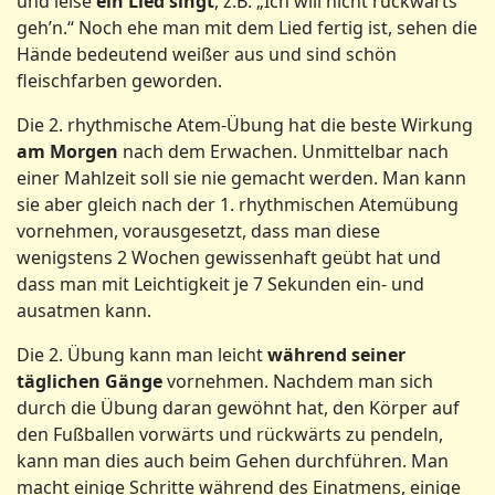
und leise
ein
Lied
singt
, z.B. „Ich will nicht rückwärts
geh’n.“ Noch ehe man mit dem Lied fertig ist, sehen die
Hände bedeutend weißer aus und sind schön
fleischfarben geworden.
Die 2. rhythmische Atem-Übung hat die beste Wirkung
am
Morgen
nach dem Erwachen. Unmittelbar nach
einer Mahlzeit soll sie nie gemacht werden. Man kann
sie aber gleich nach der 1. rhythmischen Atemübung
vornehmen, vorausgesetzt, dass man diese
wenigstens 2 Wochen gewissenhaft geübt hat und
dass man mit Leichtigkeit je 7 Sekunden ein- und
ausatmen kann.
Die 2. Übung kann man leicht
während
seiner
täglichen
Gänge
vornehmen. Nachdem man sich
durch die Übung daran gewöhnt hat, den Körper auf
den Fußballen vorwärts und rückwärts zu pendeln,
kann man dies auch beim Gehen durchführen. Man
macht einige Schritte während des Einatmens, einige