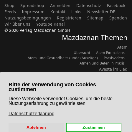
Shop
Spreadshop
Anmelden
Datenschutz
Facebook
Feeds
Impressum
Kontakt
Links
Newsletter DE
Nutzungsbedingungen
Registrieren
Sitemap
Spenden
Wir über uns
Youtube Kanal
© 2026 Verlag Mazdaznan GmbH
Mazdaznan Themen
Atem
Übersicht
Atem-Einmaleins
Atem- und Gesundheitskunde (Auszüge)
Praxisvideos
Atmen und Beten in Praxis
Avesta im Lied
Übersicht
Ernährung
Bitte der Verwendung von Cookies
Übersicht
Rezepte
Vegetarische Perlen (Kochbuch)
zustimmen
Gesundheit
Übersicht
Erfahrungsberichte
Haus- und Pflegemittel
Diese Webseite verwendet Cookies, um die beste
Monatsratschläge
Themenblätter H. Kihm
Nutzungserfahrung zu gewährleisten.
Lebenskunde/Philosophie
Datenschutzerklärung
Übersicht
Zitate
Übungen
Übersicht
Übung macht den Meister
Ägyptische
Ablehnen
Zustimmen
Atem-Ton-Bewegung
Videos