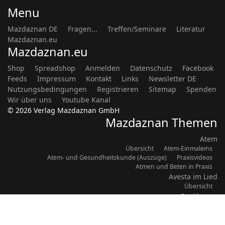
Menu
Mazdaznan DE
Fragen...
Treffen/Seminare
Literatur
Mazdaznan.eu
Mazdaznan.eu
Shop
Spreadshop
Anmelden
Datenschutz
Facebook
Feeds
Impressum
Kontakt
Links
Newsletter DE
Nutzungsbedingungen
Registrieren
Sitemap
Spenden
Wir über uns
Youtube Kanal
© 2026 Verlag Mazdaznan GmbH
Mazdaznan Themen
Atem
Übersicht
Atem-Einmaleins
Atem- und Gesundheitskunde (Auszüge)
Praxisvideos
Atmen und Beten in Praxis
Avesta im Lied
Übersicht
Ernährung
Übersicht
Rezepte
Vegetarische Perlen (Kochbuch)
Gesundheit