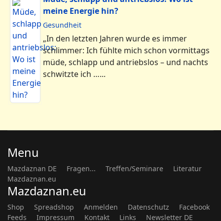
meine Energie hin?
Gesundheit
„In den letzten Jahren wurde es immer
schlimmer: Ich fühlte mich schon vormittags
müde, schlapp und antriebslos – und nachts
schwitzte ich …...
Menu
Mazdaznan DE
Fragen...
Treffen/Seminare
Literatur
Mazdaznan.eu
Mazdaznan.eu
Shop
Spreadshop
Anmelden
Datenschutz
Facebook
Feeds
Impressum
Kontakt
Links
Newsletter DE