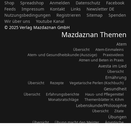
Shop
Spreadshop
Anmelden
Datenschutz
Facebook
Feeds
Impressum
Kontakt
Links
Newsletter DE
Nutzungsbedingungen
Registrieren
Sitemap
Spenden
Wir über uns
Youtube Kanal
© 2025 Verlag Mazdaznan GmbH
Mazdaznan Themen
Atem
Übersicht
Atem-Einmaleins
Atem- und Gesundheitskunde (Auszüge)
Praxisvideos
Atmen und Beten in Praxis
Avesta im Lied
Übersicht
Ernährung
Übersicht
Rezepte
Vegetarische Perlen (Kochbuch)
Gesundheit
Übersicht
Erfahrungsberichte
Haus- und Pflegemittel
Monatsratschläge
Themenblätter H. Kihm
Lebenskunde/Philosophie
Übersicht
Zitate
Übungen
Übersicht
Übung macht den Meister
Ägyptische
Atem-Ton-Bewegung
Videos