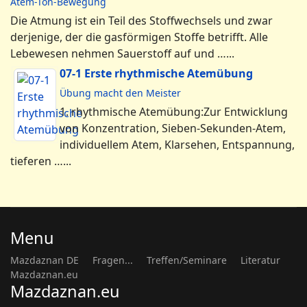
Atem-Ton-Bewegung
Die Atmung ist ein Teil des Stoffwechsels und zwar
derjenige, der die gasförmigen Stoffe betrifft. Alle
Lebewesen nehmen Sauerstoff auf und …...
07-1 Erste rhythmische Atemübung
Übung macht den Meister
1. rhythmische Atemübung:Zur Entwicklung
von Konzentration, Sieben-Sekunden-Atem,
individuellem Atem, Klarsehen, Entspannung,
tieferen …...
Menu
Mazdaznan DE
Fragen...
Treffen/Seminare
Literatur
Mazdaznan.eu
Mazdaznan.eu