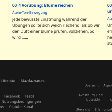
00_4 Vorübung: Blume riechen
00
u
Atem-Ton-Bewegung
At
Jede bewusste Einatmung während der
Übungen sollte sich weich riechend, als ob wir
Um
den Duft einer Blume prüfen, vollziehen. So
er
wird …...
he
st
Literatur
Mazdaznan.eu
Übersicht
Atem-
Avesta im Lied
Facebook
Feeds
Übersicht
Ü
Nutzungsbedingungen
uns
Youtube Kanal
Übersicht
Erfahrungs