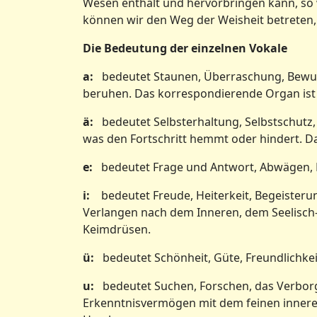
Wesen enthält und hervorbringen kann, so 
können wir den Weg der Weisheit betreten, e
Die Bedeutung der einzelnen Vokale
a:
bedeutet Staunen, Überraschung, Bewund
beruhen. Das korrespondierende Organ ist 
ä:
bedeutet Selbsterhaltung, Selbstschutz, 
was den Fortschritt hemmt oder hindert. D
e:
bedeutet Frage und Antwort, Abwägen, Be
i:
bedeutet Freude, Heiterkeit, Begeiste
Verlangen nach dem Inneren, dem Seelisch-G
Keimdrüsen.
ü:
bedeutet Schönheit, Güte, Freundlichkei
u:
bedeutet Suchen, Forschen, das Verborgen
Erkenntnisvermögen mit dem feinen inneren