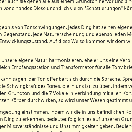
 Aber auch sie gehen alle aus einem Grundton hervor und s
n voneinander. Diese unendlich vielen "Schattierungen" kö
 Ergebnis von Tonschwingungen. Jedes Ding hat seinen eigen
n Gegenstand, jede Naturerscheinung und ebenso jeden Me
m Entwicklungszustand. Auf diese Weise kommen wir dem wi
 unsere eigene Natur, harmonisieren, ehe er uns eine Verb
ugleich Empfangsstation und Transformator für alle Tonvibr
kann sagen: der Ton offenbart sich durch die Sprache. Spr
, die Schwingkraft des Tones, die in uns ist, zu üben, inde
en Grundton und die 7 Vokale in Verbindung mit allen K
nzen Körper durchwirken, so wird unser Wesen gestimmt u
mgebung einstimmen, indem wir die in uns befindlichen K
 Ding zu erkennen, bedeutet folglich, es auf unseren Grun
r Missverständnisse und Unstimmigkeiten geben. Bedienen 