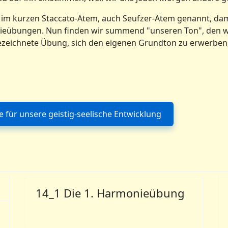
m kurzen Staccato-Atem, auch Seufzer-Atem genannt, dami
monieübungen. Nun finden wir summend "unseren Ton", den 
gezeichnete Übung, sich den eigenen Grundton zu erwerben,
für unsere geistig-seelische Entwicklung
Vorheriger Beitrag: 10_0 Die Bedeutung der Drüsensysteme
14_1 Die 1. Harmonieübung