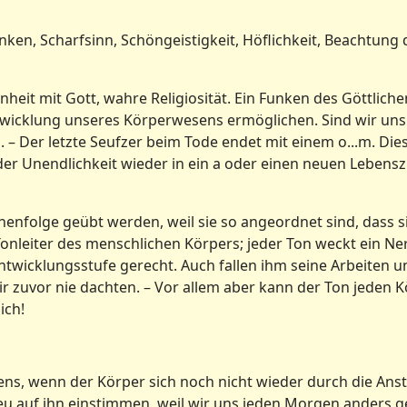
en, Scharfsinn, Schöngeistigkeit, Höflichkeit, Beachtung 
it mit Gott, wahre Religiosität. Ein Funken des Göttliche
twicklung unseres Körperwesens ermöglichen. Sind wir uns 
. – Der letzte Seufzer beim Tode endet mit einem o...m. Di
er Unendlichkeit wieder in ein a oder einen neuen Lebens
enfolge geübt werden, weil sie so angeordnet sind, dass 
Tonleiter des menschlichen Körpers; jeder Ton weckt ein Ne
Entwicklungsstufe gerecht. Auch fallen ihm seine Arbeiten u
wir zuvor nie dachten. – Vor allem aber kann der Ton jeden K
ich!
s, wenn der Körper sich noch nicht wieder durch die Ans
eu auf ihn einstimmen, weil wir uns jeden Morgen anders g