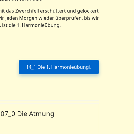
t das Zwerchfell erschüttert und gelockert
wir jeden Morgen wieder überprüfen, bis wir
 ist die 1. Harmonieübung.
14_1 Die 1. Harmonieübung
 für unsere geistig-seelische Entwicklung
Nächster Beitrag: 14_1 Die 1. H
07_0 Die Atmung