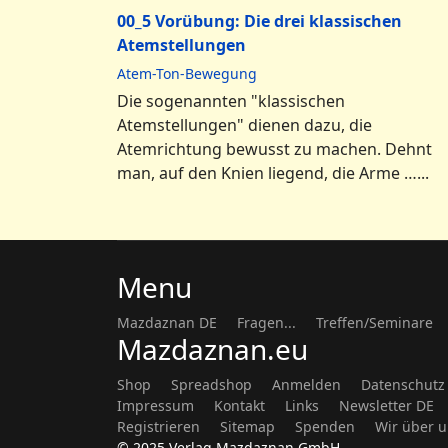
00_5 Vorübung: Die drei klassischen
Atemstellungen
Atem-Ton-Bewegung
Die sogenannten "klassischen
Atemstellungen" dienen dazu, die
Atemrichtung bewusst zu machen. Dehnt
man, auf den Knien liegend, die Arme …...
Menu
Mazdaznan DE
Fragen...
Treffen/Seminare
Mazdaznan.eu
Shop
Spreadshop
Anmelden
Datenschutz
Impressum
Kontakt
Links
Newsletter DE
Registrieren
Sitemap
Spenden
Wir über 
© 2025 Verlag Mazdaznan GmbH