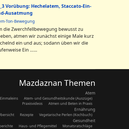
_3 Vorübung: Hechelatem, Staccato-Ein-
nd-Ausatmung
em-Ton-Bewegung
 die Zwerchfellbewegung bewusst zu
leben, atmen wir zunächst einige Male kurz
chelnd ein und aus; sodann üben wir die
ufenweise Ein …...
Mazdaznan Themen
Atem
Einmaleins
Atem- und Gesundheitskunde (Auszüge)
Praxisvideos
Atmen und Beten in Praxis
Ernährung
bersicht
Rezepte
Vegetarische Perlen (Kochbuch)
Gesundheit
berichte
Haus- und Pflegemittel
Monatsratschläge