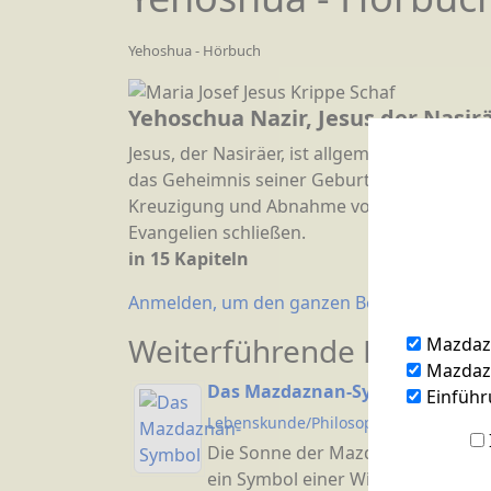
Yehoshua - Hörbuch
Yehoschua Nazir, Jesus der Nasir
Jesus, der Nasiräer, ist allgemein bekannt a
das Geheimnis seiner Geburt, zeigt die Wahr
Kreuzigung und Abnahme vom Kreuz. Dieser
Evangelien schließen.
in 15 Kapiteln
Anmelden, um den ganzen Beitrag zu lesen
Weiterführende Beiträge
Mazdaz
Mazdazn
Das Mazdaznan-Symbol
Einführ
Lebenskunde/Philosophie
Die Sonne der Mazdaznan-Lehre i
ein Symbol einer Wissenschaft, di