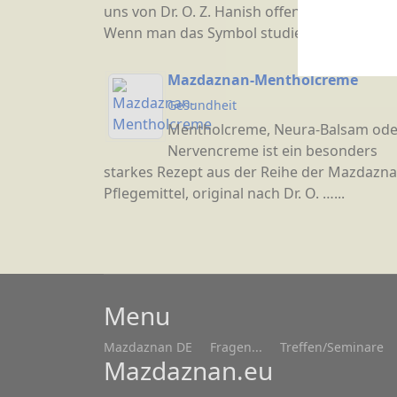
uns von Dr. O. Z. Hanish offenbart wurde.
Wenn man das Symbol studiert …...
Mazdaznan-Mentholcreme
Gesundheit
Mentholcreme, Neura-Balsam ode
Nervencreme ist ein besonders
starkes Rezept aus der Reihe der Mazdazna
Pflegemittel, original nach Dr. O. …...
Menu
Mazdaznan DE
Fragen...
Treffen/Seminare
Mazdaznan.eu