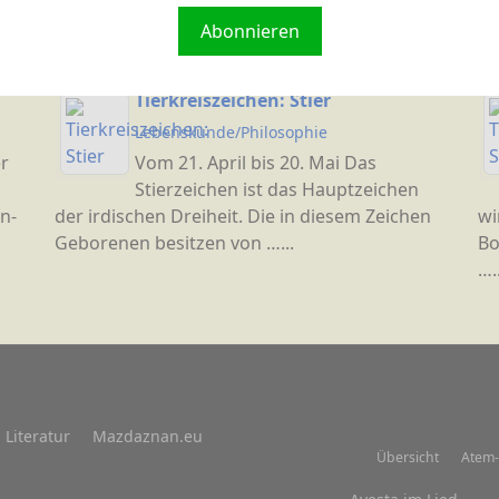
Mazdaznan eine Aussage darüber,
En
Abonnieren
was nach dem Tod geschieht? Gibt
es ein …...
Tierkreiszeichen: Stier
Lebenskunde/Philosophie
r
Vom 21. April bis 20. Mai Das
Stierzeichen ist das Hauptzeichen
n-
der irdischen Dreiheit. Die in diesem Zeichen
wi
Geborenen besitzen von …...
Bo
…..
Literatur
Mazdaznan.eu
Übersicht
Atem-