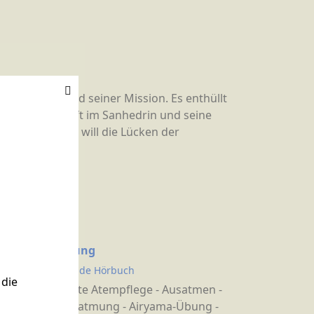
seinem Leben und seiner Mission. Es enthüllt
ne Mitgliedschaft im Sanhedrin und seine
enlandes und will die Lücken der
schaft
Einleitung
Atemkunde Hörbuch
die
Bewusste Atempflege - Ausatmen -
ma-Übung - Einatmung - Airyama-Übung -