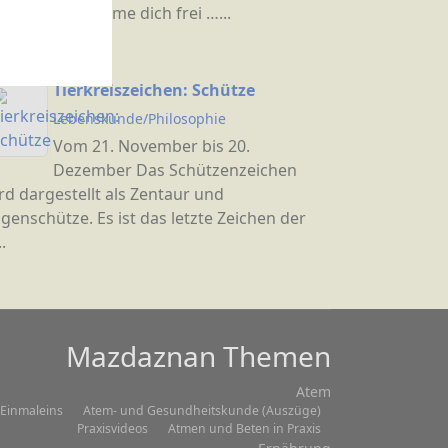
tspannung - Atme dich frei …...
Tierkreiszeichen: Schütze
Lebenskunde/Philosophie
Vom 21. November bis 20.
Dezember Das Schützenzeichen
rd dargestellt als Zentaur und
genschütze. Es ist das letzte Zeichen der
.
Mazdaznan Themen
Atem
Einmaleins
Atem- und Gesundheitskunde (Auszüge)
Praxisvideos
Atmen und Beten in Praxis