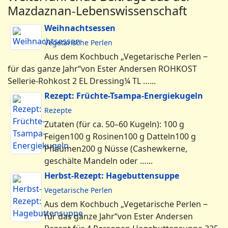
Zutaten (für ca. 50–60 Kugeln): 100 g
Feigen100 g Rosinen100 g Datteln100 g
Pflaumen200 g Nüsse (Cashewkerne,
geschälte Mandeln oder …...
Herbst-Rezept: Hagebuttensuppe
Vegetarische Perlen
Aus dem Kochbuch „Vegetarische Perlen ‒
für das ganze Jahr“von Ester Andersen
Rezept für 4 Personen Hagebuttensuppe 325
g gewaschene …...
Frühjahrs-Rezepte: Grüne Suppen
Vegetarische Perlen
Aus dem Kochbuch „Vegetarische Perlen ‒
für das ganze Jahr“von Ester Andersen
Rezepte für 4 Personen Brennnesselsuppe
225 g Zwiebeln200 g …...
Aufstriche