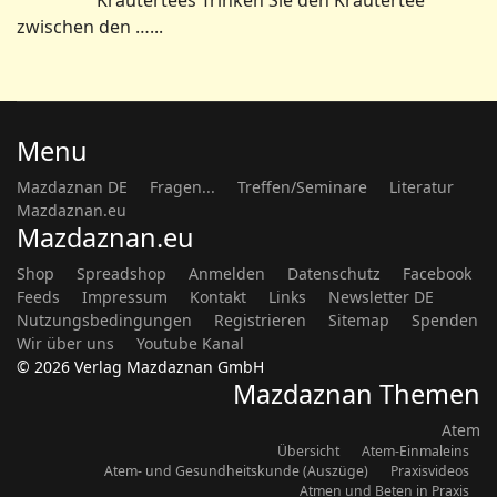
Shop
Spreadshop
Anmelden
Datenschutz
Facebook
Feeds
Impressum
Kontakt
Links
Newsletter DE
Nutzungsbedingungen
Registrieren
Sitemap
Spenden
Wir über uns
Youtube Kanal
© 2026 Verlag Mazdaznan GmbH
Mazdaznan Themen
Atem
Übersicht
Atem-Einmaleins
Atem- und Gesundheitskunde (Auszüge)
Praxisvideos
Atmen und Beten in Praxis
Avesta im Lied
Übersicht
Ernährung
Übersicht
Rezepte
Vegetarische Perlen (Kochbuch)
Gesundheit
Übersicht
Erfahrungsberichte
Haus- und Pflegemittel
Monatsratschläge
Themenblätter H. Kihm
Lebenskunde/Philosophie
Übersicht
Zitate
Übungen
Übersicht
Übung macht den Meister
Ägyptische
Atem-Ton-Bewegung
Videos