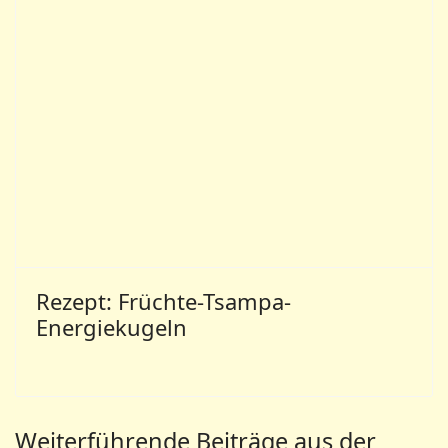
Rezept: Früchte-Tsampa-
Energiekugeln
Weiterführende Beiträge aus der
Mazdaznan-Lebenswissenschaft
Weihnachtsessen
Vegetarische Perlen
Aus dem Kochbuch „Vegetarische Perlen ‒
für das ganze Jahr“von Ester Andersen ROHKOST
Sellerie-Rohkost 2 EL Dressing¼ TL …...
Rezept: Früchte-Tsampa-Energiekugeln
Rezepte