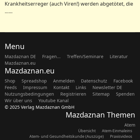
Krankheitserreger (auch Viren!) werden abgetötet, die
…...
Menu
Mazdaznan DE
Fragen...
Treffen/Seminare
Literatur
Mazdaznan.eu
Mazdaznan.eu
Shop
Spreadshop
Anmelden
Datenschutz
Facebook
Feeds
Impressum
Kontakt
Links
Newsletter DE
Nutzungsbedingungen
Registrieren
Sitemap
Spenden
Wir über uns
Youtube Kanal
© 2025 Verlag Mazdaznan GmbH
Mazdaznan Themen
Atem
Übersicht
Atem-Einmaleins
Atem- und Gesundheitskunde (Auszüge)
Praxisvideos