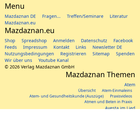
Menu
Mazdaznan DE
Fragen...
Treffen/Seminare
Literatur
Mazdaznan.eu
Mazdaznan.eu
Shop
Spreadshop
Anmelden
Datenschutz
Facebook
Feeds
Impressum
Kontakt
Links
Newsletter DE
Nutzungsbedingungen
Registrieren
Sitemap
Spenden
Wir über uns
Youtube Kanal
© 2026 Verlag Mazdaznan GmbH
Mazdaznan Themen
Atem
Übersicht
Atem-Einmaleins
Atem- und Gesundheitskunde (Auszüge)
Praxisvideos
Atmen und Beten in Praxis
Avesta im Lied
Übersicht
Ernährung
Übersicht
Rezepte
Vegetarische Perlen (Kochbuch)
Gesundheit
Übersicht
Erfahrungsberichte
Haus- und Pflegemittel